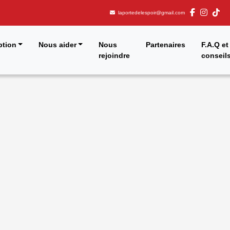
laportedelespoir@gmail.com
tion
Nous aider
Nous
Partenaires
F.A.Q et
rejoindre
conseil